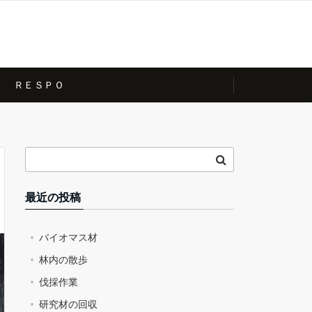
ＲＥＳＰＯ
最近の投稿
バイオマス材
林内の散歩
伐採作業
研究材の回収