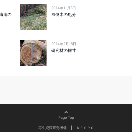
2014年11月8日
構造の
風倒木の処分
2014年2月18日
研究材の採寸
Page Top
再生資源研究機構
ＲＥＳＰＯ