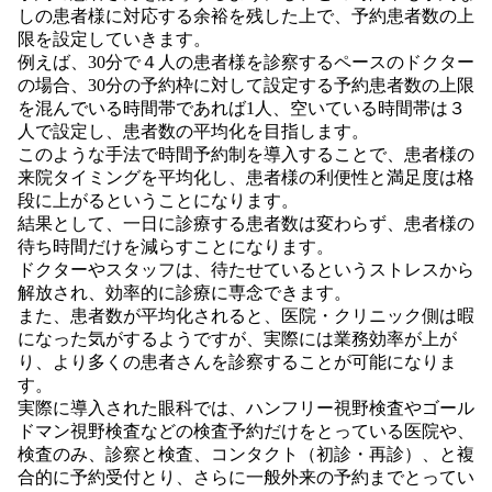
しの患者様に対応する余裕を残した上で、予約患者数の上
限を設定していきます。
例えば、30分で４人の患者様を診察するペースのドクター
の場合、30分の予約枠に対して設定する予約患者数の上限
を混んでいる時間帯であれば1人、空いている時間帯は３
人で設定し、患者数の平均化を目指します。
このような手法で時間予約制を導入することで、患者様の
来院タイミングを平均化し、患者様の利便性と満足度は格
段に上がるということになります。
結果として、一日に診療する患者数は変わらず、患者様の
待ち時間だけを減らすことになります。
ドクターやスタッフは、待たせているというストレスから
解放され、効率的に診療に専念できます。
また、患者数が平均化されると、医院・クリニック側は暇
になった気がするようですが、実際には業務効率が上が
り、より多くの患者さんを診察することが可能になりま
す。
実際に導入された眼科では、ハンフリー視野検査やゴール
ドマン視野検査などの検査予約だけをとっている医院や、
検査のみ、診察と検査、コンタクト（初診・再診）、と複
合的に予約受付とり、さらに一般外来の予約までとってい