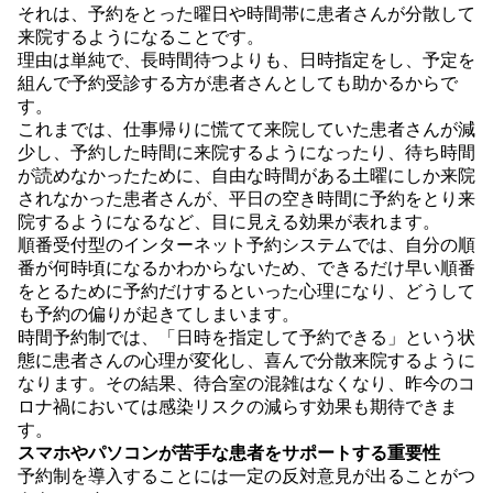
それは、予約をとった曜日や時間帯に患者さんが分散して
来院するようになることです。
理由は単純で、長時間待つよりも、日時指定をし、予定を
組んで予約受診する方が患者さんとしても助かるからで
す。
これまでは、仕事帰りに慌てて来院していた患者さんが減
少し、予約した時間に来院するようになったり、待ち時間
が読めなかったために、自由な時間がある土曜にしか来院
されなかった患者さんが、平日の空き時間に予約をとり来
院するようになるなど、目に見える効果が表れます。
順番受付型のインターネット予約システムでは、自分の順
番が何時頃になるかわからないため、できるだけ早い順番
をとるために予約だけするといった心理になり、どうして
も予約の偏りが起きてしまいます。
時間予約制では、「日時を指定して予約できる」という状
態に患者さんの心理が変化し、喜んで分散来院するように
なります。その結果、待合室の混雑はなくなり、昨今のコ
ロナ禍においては感染リスクの減らす効果も期待できま
す。
スマホやパソコンが苦手な患者をサポートする重要性
予約制を導入することには一定の反対意見が出ることがつ