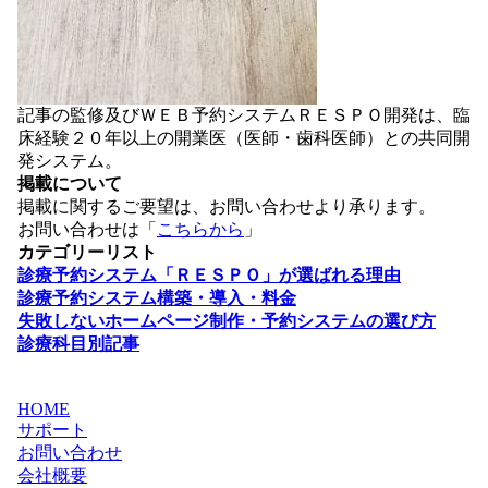
記事の監修及びＷＥＢ予約システムＲＥＳＰＯ開発は、臨
床経験２０年以上の開業医（医師・歯科医師）との共同開
発システム。
掲載について
掲載に関するご要望は、お問い合わせより承ります。
お問い合わせは「
こちらから
」
カテゴリーリスト
診療予約システム「ＲＥＳＰＯ」が選ばれる理由
診療予約システム構築・導入・料金
失敗しないホームページ制作・予約システムの選び方
診療科目別記事
HOME
サポート
お問い合わせ
会社概要