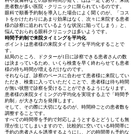
科や皮膚科などの診察時間が短く、ほぼ一定であり、来院
患者数が多い医院・クリニックに限られているのです。
眼科で順番予約制を導入した場合によく聞くのが、「コス
トをかけたわりにあまり効果はなく、次々に来院する患者
様の診察に追われているような状況に陥ってしまう」と、
悩んでおられる眼科クリニックは多いようです。
時間予約制で来院タイミングを平均化
ポイントは患者様の来院タイミングを平均化することで
す。
結局のところ、ドクターが1日に診察できる患者さんの数
は決まっているため、いくら検査を早く終わらせても患者
様の待ち時間が増えるだけなのです。
それならば、診察のペースに合わせて患者様に来院してい
ただき、検査に入っていただくことで、患者様は待ち時間
が無い状態で診察を受けることができるようになります。
患者様の来院タイミングの平均化を実現する上で「時間予
約制」が大きな力を発揮します。
そして、その際に大切になるのが、時間枠ごとの患者数を
調整することです。
すべての時間帯を予約で対応しようとするとどうしても無
理が生じてしまいますので、比較的に空いている時間帯に
予約の患者さんを誘導するようにし、どの時間帯も予約な