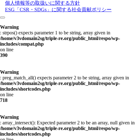
個人情報等の取扱いに関する方針
ESG「CSR・SDGs」に関する社会貢献ポリシー
Warning
: strpos() expects parameter 1 to be string, array given in
/home/v3vdomain2sg/triple-re.org/public_html/respo/wp-
includes/compat.php
on line
390
Warning
: preg_match_all() expects parameter 2 to be string, array given in
/home/v3vdomain2sg/triple-re.org/public_html/respo/wp-
includes/shortcodes.php
on line
718
Warning
: array_intersect(): Expected parameter 2 to be an array, null given in
/home/v3vdomain2sg/triple-re.org/public_html/respo/wp-
includes/shortcodes.php
on line