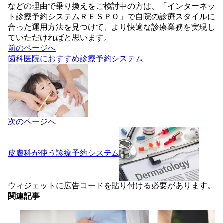
などの理由で乗り換えをご検討中の方は、「インターネッ
ト診療予約システムＲＥＳＰＯ」で自院の診療スタイルに
合った運用方法を見つけて、より快適な診療業務を実現し
ていただければと思います。
投
前のページへ
稿
歯科医院におすすめ診療予約システム
ナ
ビ
ゲ
ー
シ
ョ
次のページへ
ン
皮膚科が使う診療予約システム
ウィジェットに広告コードを貼り付ける必要があります。
関連記事