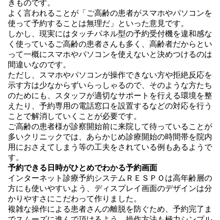
きものです。
よく言われることが「ご高齢の患者がスマホやパソコンを
使って予約することは無理だ」といった意見です。
しかし、現実にはタッチパネル型の予約受付機を違和感な
く使っているご高齢の患者さんも多く、高齢者だからとい
って一概にスマホやパソコンを使えないと決めつけるのは
間違いなのです。
ただし、スマホやパソコンが操作できない方や拒絶反応を
示す方は少なからずいらっしゃるので、そのような方たち
のためにも、スタッフが適切なサポートを行える環境を整
えたり、予約専用の電話窓口を設置するなどの対応を行う
ことで解消していくことが必要です。
ご高齢の患者様が診察開始前に来院して待っていることが
多いクリニックでは、あらかじめ診療開始の時間帯を院内
用におさえてしまう等の工夫をされている例もあるようで
す。
予約できる日時がひとめでわかる予約画面
インターネット診療予約システムＲＥＳＰＯは高年齢層の
方にも使いやすいよう、ディスプレイ画面のデザインは分
かりやすさにこだわって作りました。
複雑な操作による患者さんの離脱を防ぐため、予約完了ま
でスムーズに進んで頂けるよう、操作方法も極力シンプル